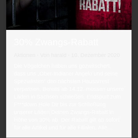
30% Zwangs-Rabatt
Aktionen
Von
harald
10. Dezember 2020
Die Vögelchen haben uns gezwitschert,
dass uns „Ober-Indianer Angelo und seine
Spezialisten“ den nächsten Hausarrest
verpassen. Bereits ab 14.12. müssen unsere
Läden in Sachsen schließen. Endspurt zum
F***down Hole Dir bis zur Schließung
unserer Läden Deinen Zwangs-Rabatt in
Höhe von 30% ab. Der Rabatt gilt ab sofort
für alle Artikel und für alle Filialen. Alle…